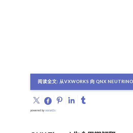
阅读全文: 从VXWORKS 向 QNX NEUTR
powered by
social2s