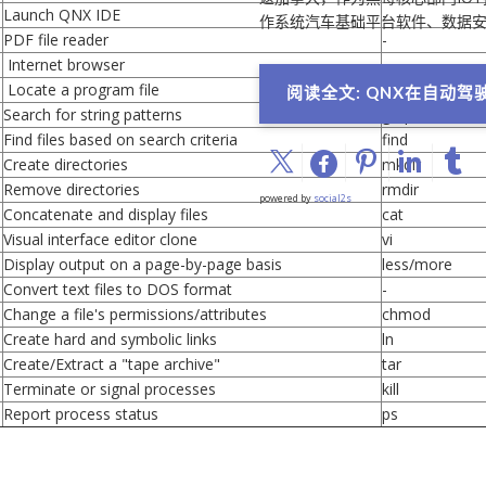
Launch QNX IDE
-
作系统汽车基础平台软件、数据安
PDF file reader
-
Internet browser
-
Locate a program file
which
阅读全文: QNX在自动
Search for string patterns
grep
Find files based on search criteria
find
Create directories
mkdir
Remove directories
rmdir
powered by
social2s
Concatenate and display files
cat
Visual interface editor clone
vi
Display output on a page-by-page basis
less/more
Convert text files to DOS format
-
Change a file's permissions/attributes
chmod
Create hard and symbolic links
ln
Create/Extract a "tape archive"
tar
Terminate or signal processes
kill
Report process status
ps