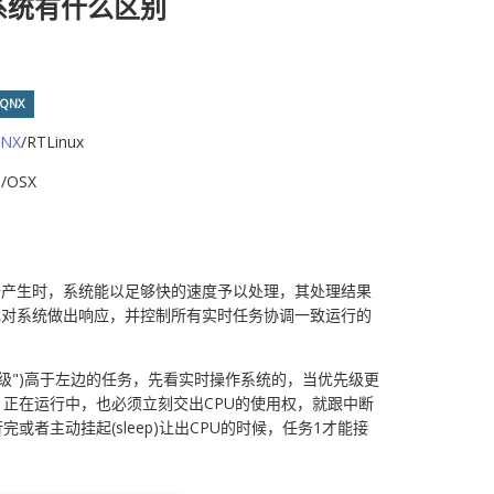
系统有什么区别
QNX
NX
/RTLinux
/OSX
据产生时，系统能以足够快的速度予以处理，其处理结果
或对系统做出响应，并控制所有实时任务协调一致运行的
先级")高于左边的任务，先看实时操作系统的，当优先级更
1正在运行中，也必须立刻交出CPU的使用权，就跟中断
或者主动挂起(sleep)让出CPU的时候，任务1才能接