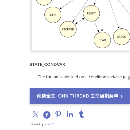
STATE_CONDVAR
The thread is blocked on a condition variable (e.g., 
阅读全文: QNX THREAD 生命周期解释
powered by
social2s