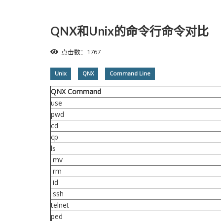
QNX和Unix的命令行命令对比
点击数：1767
Unix
QNX
Command Line
QNX Command
use
pwd
cd
cp
ls
mv
rm
id
ssh
telnet
ped