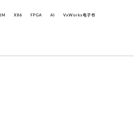
RM
X86
FPGA
AI
VxWorks电子书