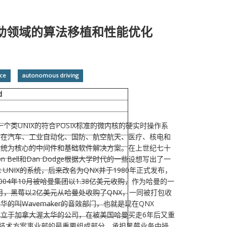
助领域的算法移植和性能优化
ce
autonomous driving
d
一个类UNIX的符合POSIX标准的微内核的硬实时操作系
用在汽车、工业自动化、国防、航空航天、医疗、核电和
系统为核心的中间件和基础软件解决方案。在上世纪七十
n Bell和Dan Dodge根据大学时代的一些设想写出了一
ck UNIX的系统，后来改名为QNX并于1980年正式发布，
04年10月被哈曼集团以1.38亿美元收购，作为哈曼的一
4月，黑莓以2亿美元从哈曼处收购了QNX，一同被打包收
的叫Wavemaker的音效部门，也就是现在QNX
这个成立于加拿大渥太华的公司，在被美国哈曼买走6年后又重
T技术方案事业部的最重要组成部分，承担黑莓业务中操