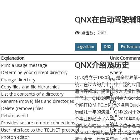
QNX在自动驾驶辅
点击数：2602
algorithm
QNX
Performan
Explanation
Unix Comman
QNX介绍及历史
Print a usage message
man
Determine your current directory
where
QNX成立于1980年，是全世界第
Change directory
Cd
统，在过去的几十年中广泛的应
Copy files and file hierarchies
cp
通信等领域，提供以嵌入式操作
List the contents of a directory
ls
年代末，QNX的两位创始人Gordo
Rename (move) files and directories
mv
个能在IBM PC上运行的名叫Qui
Delete (remove) files
rm
历经几十年的演进，QNX公司于20
Return userid
who
个事业部经营了六年。2010年0
Provides secure remote connections
ssh
购的还有哈曼下属的一个位于温哥华
User interface to the TELNET protocol
telnet
acoustic方案的前身。QNX
Photon editor
-
返加拿大，作为黑莓核心部门IO