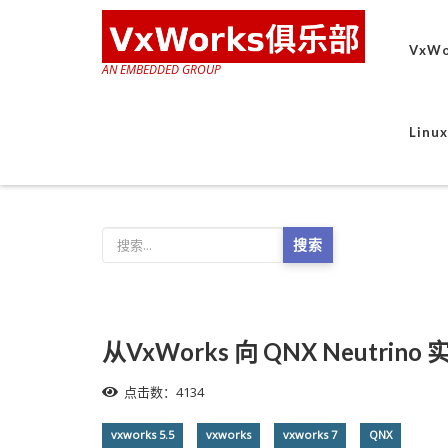
VxWo
AN EMBEDDED GROUP
Lin
搜索
从VxWorks 向 QNX Neutr
点击数：4134
vxworks 5.5
vxworks
vxworks 7
QNX