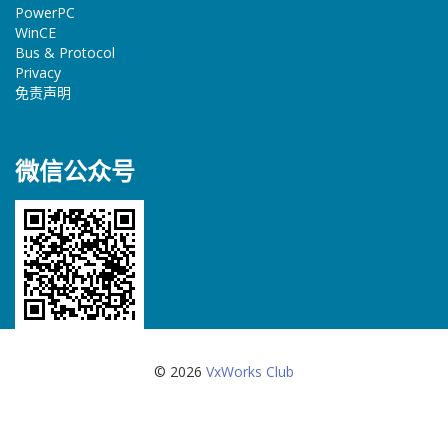
PowerPC
WinCE
Bus & Protocol
Privacy
免责声明
微信公众号
© 2026
VxWorks Club