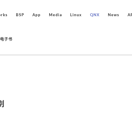
rks
BSP
App
Media
Linux
QNX
News
A
ux电子书
别