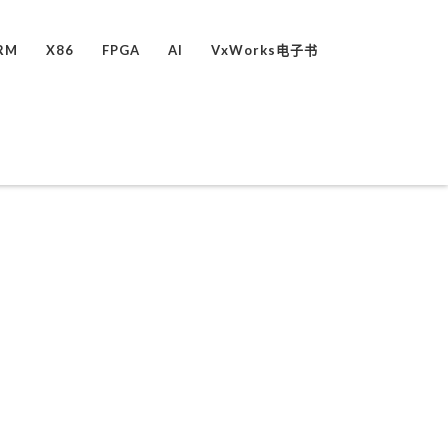
RM
X86
FPGA
AI
VxWorks电子书