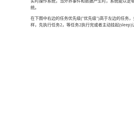
实时操作系统，当外界事件和数据产生时，系统能以足
统。
在下图中右边的任务优先级("优先级")高于左边的任务
样，先执行任务2，等任务2执行完或者主动挂起(sleep