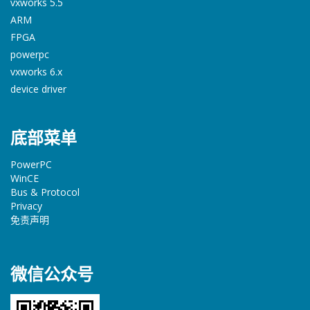
vxworks 5.5
ARM
FPGA
powerpc
vxworks 6.x
device driver
底部菜单
PowerPC
WinCE
Bus & Protocol
Privacy
免责声明
微信公众号