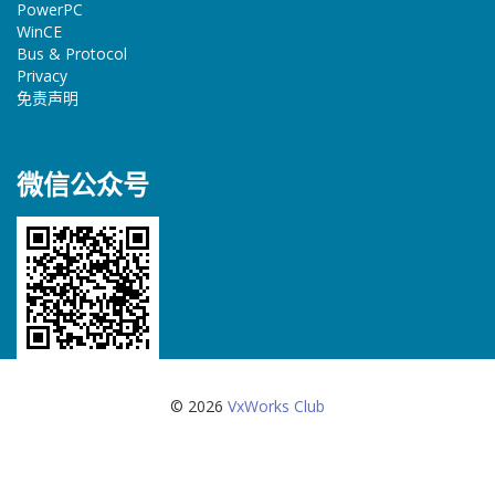
PowerPC
WinCE
Bus & Protocol
Privacy
免责声明
微信公众号
© 2026
VxWorks Club