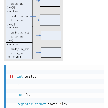
13
.
int
 writev

(
int
 fd
,
register
struct
 iovec 
*
iov
,