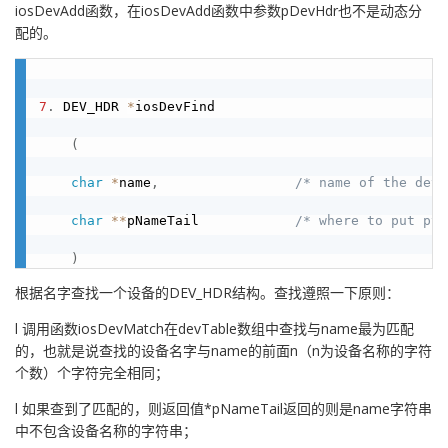
iosDevAdd函数，在iosDevAdd函数中参数pDevHdr也不是动态分
配的。
7
.
 DEV_HDR 
*
iosDevFind

(
char
*
name
,
/* name of the devi
char
*
*
pNameTail            
/* where to put ptr
)
根据名字查找一个设备的DEV_HDR结构。查找遵照一下原则：
l 调用函数iosDevMatch在devTable数组中查找与name最为匹配
的，也就是说查找的设备名字与name的前面n（n为设备名称的字符
个数）个字符完全相同；
l 如果查到了匹配的，则返回值*pNameTail返回的则是name字符串
中不包含设备名称的字符串；