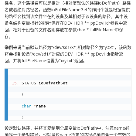
径名，这个路径名可以是相对（相对麽默认的路径ioDefPath）路径
名或者绝对路径名。函数ioFullFileNameGet的作用个就是根据提供
的路径名找到该文件坐在的设备及其相对于该设备的路径。其中设
备名结构变量指针的指针保存在DEV_HDR ** ppDevHdr参数中返
回，相对于设备的文件名则存放在参数char * fullFileName中保
存。
举例来说当前默认路径为“/dev/sd1/x/”,相对路径名为“y.txt”，该函数
将会找到设备“/dev/sd1/”对应的DEV_HDR ** ppDevHdr指针返
回，并将fullFileName设置为"x/y.txt"返回。
15
.
 STATUS ioDefPathSet

(
char
*
name

)
设定默认路径，并将其复制到全局变量ioDefPath中，注意name必
须是一个绝对路径，也就是说name指定的路径必须包含一个有效的