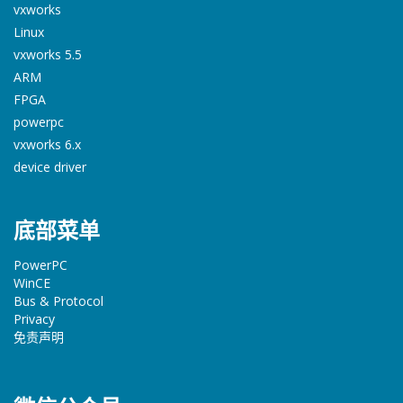
vxworks
Linux
vxworks 5.5
ARM
FPGA
powerpc
vxworks 6.x
device driver
底部菜单
PowerPC
WinCE
Bus & Protocol
Privacy
免责声明