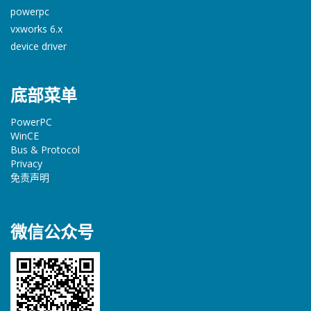
powerpc
vxworks 6.x
device driver
底部菜单
PowerPC
WinCE
Bus & Protocol
Privacy
免责声明
微信公众号