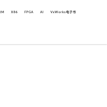
RM
X86
FPGA
AI
VxWorks电子书