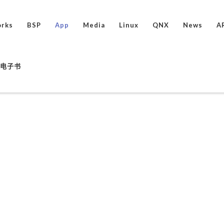
rks
BSP
App
Media
Linux
QNX
News
A
ux电子书