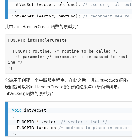
intVecSet 
(
vector
,
 oldfunc
)
;
/* use original routin
.
.
.
intVecSet 
(
vector
,
 newfunc
)
;
/* reconnect new routi
其中，intHandlerCreate函数的原型为：
FUNCPTR intHandlerCreate

(

  FUNCPTR routine, /* routine to be called */

  int parameter /* parameter to be passed to rout
ine */

它被用于创建一个中断服务程序，在此之后，通过intVecSet()函数
我们就可以将intHandlerCreate()创建的结果与中断向量绑定，
intVecSet()函数的原型为：
void
(
  FUNCPTR 
*
 vector
,
/* vector offset */
  FUNCPTR function 
/* address to place in vector */
)
;