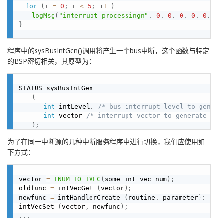
for
(
i 
=
0
;
 i 
<
5
;
 i
++
)
logMsg
(
"interrupt processingn"
,
0
,
0
,
0
,
0
,
0
,
}
程序中的sysBusIntGen()调用将产生一个bus中断，这个函数与特定
的BSP密切相关，其原型为：
STATUS sysBusIntGen

(
int
 intLevel
,
/* bus interrupt level to gene
int
 vector 
/* interrupt vector to generate (
)
;
为了在同一中断源的几种中断服务程序中进行切换，我们应使用如
下方式：
vector 
=
INUM_TO_IVEC
(
some_int_vec_num
)
;
oldfunc 
=
 intVecGet 
(
vector
)
;
newfunc 
=
 intHandlerCreate 
(
routine
,
 parameter
)
;
intVecSet 
(
vector
,
 newfunc
)
;
.
.
.