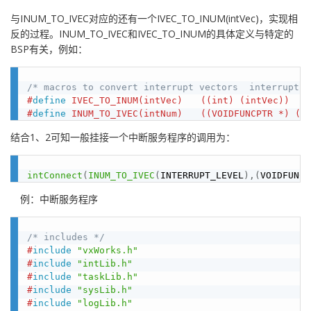
与INUM_TO_IVEC对应的还有一个IVEC_TO_INUM(intVec)，实现相
反的过程。INUM_TO_IVEC和IVEC_TO_INUM的具体定义与特定的
BSP有关，例如：
/* macros to convert interrupt vectors  interrupt n
#
define
 IVEC_TO_INUM(intVec)　　((int) (intVec))
#
define
 INUM_TO_IVEC(intNum)　　((VOIDFUNCPTR *) (in
结合1、2可知一般挂接一个中断服务程序的调用为：
intConnect
(
INUM_TO_IVEC
(
INTERRUPT_LEVEL
)
,
(
VOIDFUNCP
例：中断服务程序
/* includes */
#
include
"vxWorks.h"
#
include
"intLib.h"
#
include
"taskLib.h"
#
include
"sysLib.h"
#
include
"logLib.h"