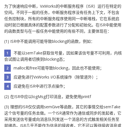
为了快速响应中断，VxWorks的中断服务程序（ISR）运行在特定的
空间。不同于一般的任务，中断服务程序没有任务上下文，不包含
任务控制块，所有的中断服务程序使用同一中断堆栈，它在系统启
动时就已根据具体的配置参数进行了分配和初始化。在ISR中能使用
的函数类型与在一般任务中能使用的有些不同，主要体现在：
(1) ISR中不能调用可能导致blocking的函数，例如：
不能以semTake获取信号量，因如果该信号量不可利用，内核
会试图让调用者切换到blocking态；
malloc和free可能导致blocking，因此也不能使用；
应避免进行VxWorks I/O系统操作（除管道外）；
应避免在ISR中进行浮点操作；
(2) 在ISR中应以logMsg打印消息，避免使用printf
(3) 理想的ISR仅仅调用semGive等函数，其它的事情交给semTake
这个信号量的任务去做。一个ISR通常作为通信或同步的发起者，它
采用发送信号量或向消息队列发送一个消息的方式触发相关任务至
就绪态。ISR几乎不能作为信息的接收者，它不可以等待接收消息或