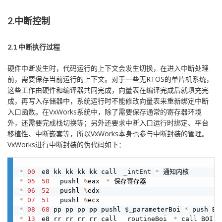
2.中断控制
2.1 中断执行过程
硬件中断发生时，代码运行的上下文会发生切换，在进入中断处理
前，需要保存当前运行的上下文。对于一些无RTOS的单片机系统，
这些工作由硬件和编译器共同完成，向量表在编译完成后就填充完
成，再写入存储器中，系统运行时不能修改向量表来重新绑定中断
入口函数。在VxWorks系统中，除了需要保存通常的寄存器环境
外，还需要完成栈切换等；另外还要求中断入口运行时绑定、平台
移植性、中断嵌套等，所以VxWorks本身也参与中断封装的管理。
VxWorks进行中断封装的伪代码如下：
*
00
　e8 kk kk kk kk call　_intEnt 
*
*
05
50
　 pushl 
%
eax　
*
*
06
52
　 pushl 
%
*
07
51
　 pushl 
%
*
08
68
 pp pp pp pp pushl $_parameterBoi 
*
*
13
　e8 rr rr rr rr call　_routineBoi　
*