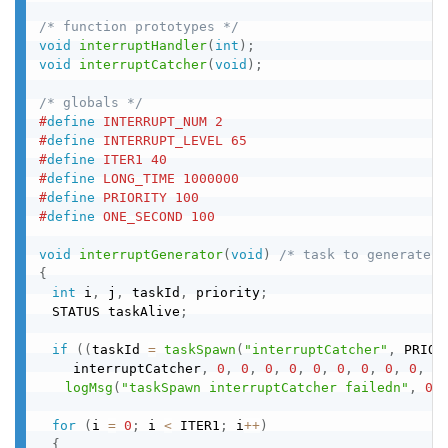
/* function prototypes */
void
interruptHandler
(
int
)
;
void
interruptCatcher
(
void
)
;
/* globals */
#
define
 INTERRUPT_NUM 2 
#
define
 INTERRUPT_LEVEL 65 
#
define
 ITER1 40 
#
define
 LONG_TIME 1000000 
#
define
 PRIORITY 100 
#
define
 ONE_SECOND 100 
void
interruptGenerator
(
void
)
/* task to generate t
{
int
 i
,
 j
,
 taskId
,
 priority
;
　STATUS taskAlive
;
if
(
(
taskId 
=
taskSpawn
(
"interruptCatcher"
,
 PRIOR
　　 interruptCatcher
,
0
,
0
,
0
,
0
,
0
,
0
,
0
,
0
,
0
,
0
logMsg
(
"taskSpawn interruptCatcher failedn"
,
0
,
for
(
i 
=
0
;
 i 
<
 ITER1
;
 i
++
)
{