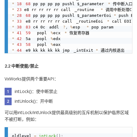
*
18
68
 pp pp pp pp pushl $_parameter　
*
*
23
 e8 rr rr rr rr call　_routine　 
*
*
28
68
 pp pp pp pp pushl $_parameterEoi 
*
*
33
　e8 rr rr rr rr call　_routineEoi　
*
*
38
83
 c4 0c　addl　
?
,
%
esp　 
*
*
41
59
　 popl　
%
ecx　
*
*
42
　5a　 popl　
%
*
43
58
　 popl　
%
*
44
　e9 kk kk kk kk jmp　_intExit 
*
2.2 中断使能/禁止
VxWorks提供两个重要API：
intLock()：使中断禁止
intUnlock()：开中断
可以用intLock/intUnlock提供最高级别的互斥机制以保护临界区域
不被打断，例如：
oldlevel 
=
intLock
(
)
;