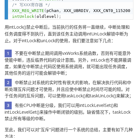
/* 写XXX寄存器 */
XXX_REG_WRITE
(
pChan
,
 XXX_UBRDIV
,
 XXX_CNT0_115200 
|
　
intUnlock
(
oldlevel
)
;
用intLock()禁止中断后，当前执行的任务将一直继续，中断处理和
任务调度得不到执行，直到该任务主动调用intUnLock解锁中断为
止。对于intLock和unLock的使用，我们要注意如下几点：
不要在中断禁止期间调用vxWorks系统函数，否则有可能意外
使能中断，违反临界代码的设计意图。另外，intLock也不能屏蔽调
度，如果在中断禁止代码区使用系统调用，就可能出现任务调度，
其他任务的运行可能会解锁中断；
中断禁止对系统的实时性有很大的影响，在解决执行代码和中
断处理互斥问题才可使用，并且应使中断禁止时间尽可能的短。对
于任务间的互斥问题，可以使用taskLock()和taskUnLock()来解决；
有些CPU中断是分级，我们可以用intLockLevelSet()和
intLockLevelGet()来操作中断闭锁的级别。缺省情况下，taskLock
禁止所有等级的中断。
至此，我们可以对“互斥”问题进行一个系统的总结，主要有如下几种
方法：