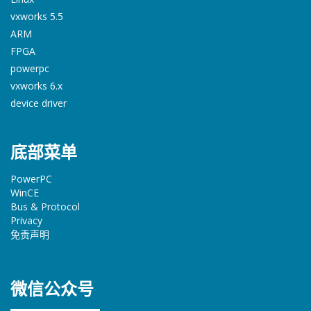
vxworks 5.5
ARM
FPGA
powerpc
vxworks 6.x
device driver
底部菜单
PowerPC
WinCE
Bus & Protocol
Privacy
免责声明
微信公众号