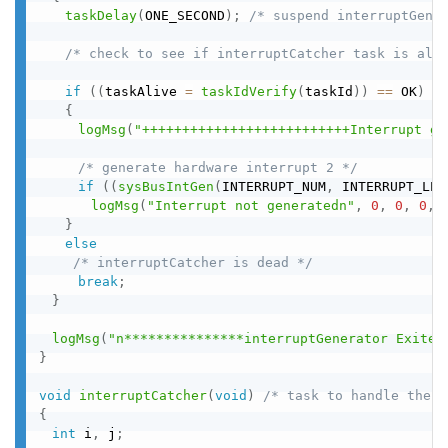
taskDelay
(
ONE_SECOND
)
;
/* suspend interruptGene
/* check to see if interruptCatcher task is ali
if
(
(
taskAlive 
=
taskIdVerify
(
taskId
)
)
==
 OK
)
{
logMsg
(
"++++++++++++++++++++++++++Interrupt ge
/* generate hardware interrupt 2 */
if
(
(
sysBusIntGen
(
INTERRUPT_NUM
,
 INTERRUPT_LEV
logMsg
(
"Interrupt not generatedn"
,
0
,
0
,
0
,
}
else
/* interruptCatcher is dead */
break
;
}
logMsg
(
"n***************interruptGenerator Exited
}
void
interruptCatcher
(
void
)
/* task to handle the i
{
int
 i
,
 j
;