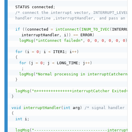
　STATUS connected
;
/* connect the interrupt vector, INTERRUPT_LEVEL, 
　handler routine ,interruptHandler,　and pass an ar
if
(
(
connected 
=
intConnect
(
INUM_TO_IVEC
(
INTERRUP
　　 interruptHandler
,
 i
)
)
==
 ERROR
)
logMsg
(
"intConnect failedn"
,
0
,
0
,
0
,
0
,
0
,
0
)
;
for
(
i 
=
0
;
 i 
<
 ITER1
;
 i
++
)
{
for
(
j 
=
0
;
 j 
<
 LONG_TIME
;
 j
++
)
;
logMsg
(
"Normal processing in interruptCatchern"
}
logMsg
(
"n+++++++++++++++interruptCatcher Exited++
}
void
interruptHandler
(
int
 arg
)
/* signal handler co
{
int
 i
;
logMsg
(
"-------------------------------interrupt 