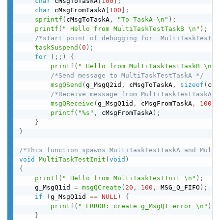
char
 cMsgToTaskA
[
100
]
;
char
 cMsgFromTaskA
[
100
]
;
sprintf
(
cMsgToTaskA
,
"To TaskA \n"
)
;
printf
(
" Hello from MultiTaskTestTaskB \n"
)
;
/*start point of debugging for  MultiTaskTestTa
taskSuspend
(
0
)
;
for
(
;
;
)
{
printf
(
" Hello from MultiTaskTestTaskB \n"
)
/*Send message to MultiTaskTestTaskA */
msgQSend
(
g_MsgQ2id
,
 cMsgToTaskA
,
sizeof
(
cMs
/*Receive message from MultiTaskTestTaskA *
msgQReceive
(
g_MsgQ1id
,
 cMsgFromTaskA
,
100
,
 
printf
(
"%s"
,
 cMsgFromTaskA
)
;
}
}
/*This function spawns MultiTaskTestTaskA and Multi
void
MultiTaskTestInit
(
void
)
{
printf
(
" Hello from MultiTaskTestInit \n"
)
;
    g_MsgQ1id 
=
msgQCreate
(
20
,
100
,
 MSG_Q_FIFO
)
;
if
(
g_MsgQ1id 
==
NULL
)
{
printf
(
" ERROR: create g_MsgQ1 error \n"
)
;
}