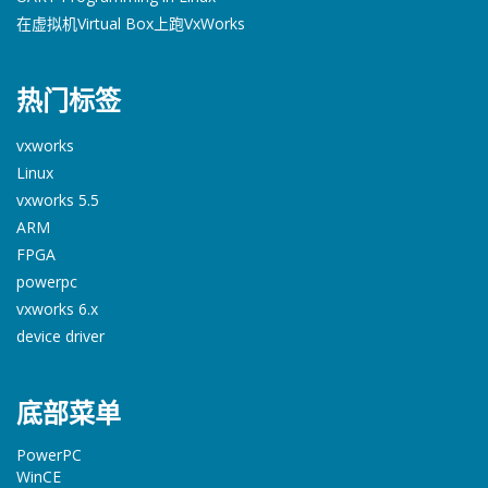
在虚拟机Virtual Box上跑VxWorks
热门标签
vxworks
Linux
vxworks 5.5
ARM
FPGA
powerpc
vxworks 6.x
device driver
底部菜单
PowerPC
WinCE