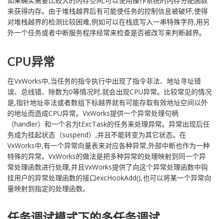
如果确实需要比较大的内存空间,可以使用操作系统的内存分配函数
来获得内存。由于堆栈越界后有可能使任务的控制信息被破坏,使得
对堆栈越界的检测比较困难,例如可以在栈底写入一串特殊字符,用另
外一个任务或者中断服务程序经常来检查是否被改写来判断越界。
CPU异常
在VxWorks中,当任务的指令执行中出现了指令非法、地址寻址错
误、总线错、除数为0等情况时,就会出现CPU异常。比较常见的情况
是,指针地址非法或者数组下标越界就有可能存取有效地址空间以外
的地址而造成CPU异常。VxWorks提供一个异常处理句柄
（handler）和一个名为tExcTask的任务来处理异常。异常出现后任
务成为挂起状态（suspend）,并且不能转变为其它状态。在
VxWorks中,有一个异常向量表来对应各种异常,外部中断也作为一种
特殊的异常。VxWorks的做法是把多种异常的处理映射到同一个异
常处理函数进行处理,并且VxWorks提供了向这个异常处理函数中钩
挂用户的异常处理函数的接口excHookAdd(),也可以将某一个异常向
量映射到指定的处理函数。
任务调试模式下的多任务调试