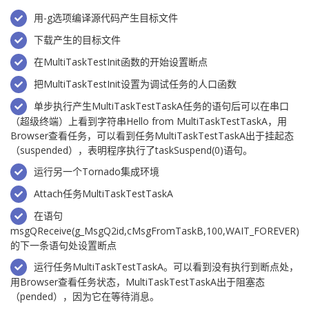
用-g选项编译源代码产生目标文件
下载产生的目标文件
在MultiTaskTestInit函数的开始设置断点
把MultiTaskTestInit设置为调试任务的人口函数
单步执行产生MultiTaskTestTaskA任务的语句后可以在串口
（超级终端）上看到字符串Hello from MultiTaskTestTaskA，用
Browser查看任务，可以看到任务MultiTaskTestTaskA出于挂起态
（suspended），表明程序执行了taskSuspend(0)语句。
运行另一个Tornado集成环境
Attach任务MultiTaskTestTaskA
在语句
msgQReceive(g_MsgQ2id,cMsgFromTaskB,100,WAIT_FOREVER)
的下一条语句处设置断点
运行任务MultiTaskTestTaskA。可以看到没有执行到断点处，
用Browser查看任务状态，MultiTaskTestTaskA出于阻塞态
（pended），因为它在等待消息。