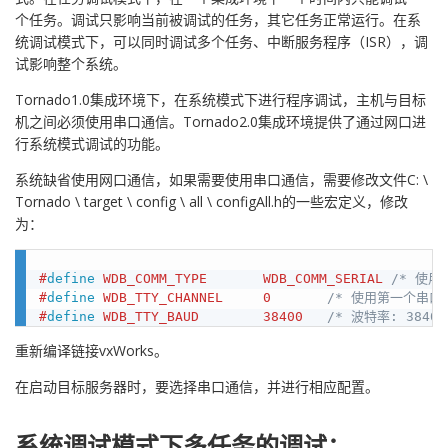
个任务。调试只影响当前被调试的任务，其它任务正常运行。在系
统调试模式下，可以同时调试多个任务、中断服务程序（ISR），调
试影响整个系统。
Tornado1.0集成环境下，在系统模式下进行程序调试，主机与目标
机之间必须使用串口通信。Tornado2.0集成环境提供了通过网口进
行系统模式调试的功能。
系统缺省使用网口通信，如果需要使用串口通信，需要修改文件C: \
Tornado \ target \ config \ all \ configAll.h的一些宏定义，修改
为：
#
define
 WDB_COMM_TYPE		WDB_COMM_SERIAL 
/* 使用
#
define
 WDB_TTY_CHANNEL		0       
/* 使用第一个串口 
#
define
 WDB_TTY_BAUD		38400   
/* 波特率: 38400
重新编译链接vxWorks。
在启动目标服务器时，要选择串口通信，并进行相应配置。
系统调试模式下多任务的调试：