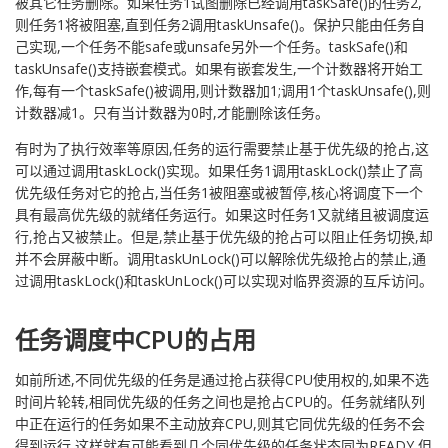
被其它任务删除。如果任务1试图删除已经调用taskSafe()的任务2,
则任务1将被阻塞,直到任务2调用taskUnsafe()。保护只能由任务自
己实现,一个任务不能safe或unsafe另外一个任务。taskSafe()和
taskUnsafe()支持嵌套模式。如果有嵌套发生,一个计数器将开始工
作,每有一个taskSafe()被调用,则计数器加1;调用1个taskUnsafe(),则
计数器减1。只有当计数器为0时,才能删除该任务。
有时为了执行效率等原因,任务的运行需要禁止基于优先级的抢占,这
可以通过调用taskLock()实现。如果任务1调用taskLock()禁止了高
优先级任务对它的抢占,当任务1被阻塞或被暂停,核心将调度下一个
具有最高优先级的就绪任务运行。如果这时任务1又就绪且被调度运
行,抢占又被禁止。但是,禁止基于优先级的抢占可以阻止任务切换,却
并不会屏蔽中断。调用taskUnLock()可以解除优先级抢占的禁止,通
过调用taskLock()和taskUnLock()可以实现对临界资源的互斥访问。
任务调度中CPU的占用
如前所述,不同优先级的任务是通过抢占获得CPU使用权的,如果不选
时间片轮转,相同优先级的任务之间也是抢占CPU的。任务就绪队列
中正在运行的任务如果不主动放弃CPU,则其它同优先级的任务不会
得到运行,这样就有可能看到几个同优先级的任务状态同为READY,但