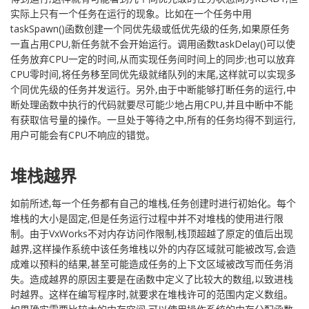
实际上只有一个任务在运行的现象。比如在一个任务中用
taskSpawn()函数创建一个同优先级或低优先级的任务,如果原任务
一直占用CPU,新任务就不会开始运行。调用函数taskDelay()可以使
任务放弃CPU一定的时间,从而实现任务间时间上的同步;也可以放弃
CPU零时间,将任务移至同优先级就绪队列的末尾,这样就可以实现多
个同优先级的任务并发运行。另外,由于中断能够打断任务的运行,中
断处理函数中执行的代码就要尽可能少地占用CPU,并且中断中不能
有获取信号量的操作。一旦处于等待之中,所有的任务均得不到运行,
用户可能会有CPU不响应的错觉。
堆栈越界
如前所述,每一个任务都有自己的堆栈,任务创建时进行初始化。每个
堆栈的大小是固定,但是任务运行过程中并不对堆栈的使用进行限
制。由于VxWorks不对内存访问作限制,栈顶超越了原定的值后出现
越界,这样操作系统中该任务堆栈以外的内存区域就可能被改写,会造
成难以预料的结果,甚至可能造成任务的上下文区域被改写而任务消
失。造成越界的原因主要是在函数中定义了比较大的数组,以致进栈
时越界。这样在编写程序时,就要求在堆栈许可的范围内定义数组。