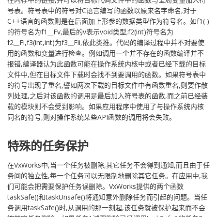
号表。符号表中的符号对C语言编写的函数以原来名字命名,对于
C++语言的函数则是在后面加上形参的数据类型作为符号名。如f1( )
的符号名为f1__Fv,最后的v表示void类型;f2(int)符号名为
f2__Fi,f3(int,int)为f3__Fii,依此类推。代码的编译过程中并不对要使
用的函数和变量进行检查。例如调用一个并不存在的函数编译并不
报错,编译器认为此函数可能在操作系统内核中或者已经下载的目标
文件中,但在目标文件下载时会找不到要调用的函数。如果符号表中
的符号出现了重名,譬如两次下载的目标文件中有函数重名,则要作散
列处理,之后对该函数的调用是最后加入符号表的函数,而之前已经装
载的模块则不会受到影响。如果应用程序中使用了与操作系统内核
同名的符号,则对操作系统某些API函数的调用将会失败。
特殊的任务保护
在VxWorks中,当一个任务被删除,其它任务不会得到通知,而且由于任
务间的独立性,每一个任务可以无限制地删除其它任务。在应用中,我
们可能会把需要保护任务误删除。VxWorks提供的两个函数
taskSafe()和taskUnsafe()将通知意外删除任务而引起的问题。当任
务调用taskSafe()时,从调用的那一刻起,该任务就被保护起来而不会