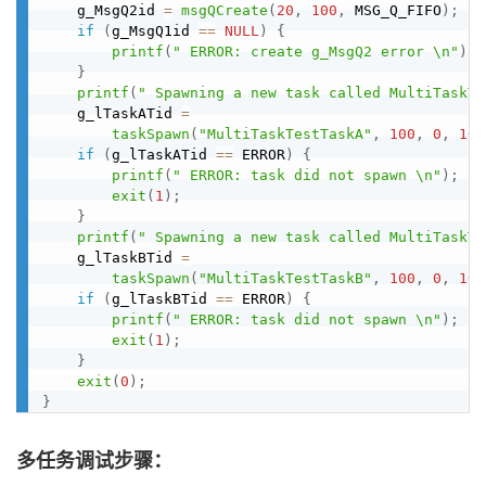
    g_MsgQ2id 
=
msgQCreate
(
20
,
100
,
 MSG_Q_FIFO
)
;
if
(
g_MsgQ1id 
==
NULL
)
{
printf
(
" ERROR: create g_MsgQ2 error \n"
)
;
}
printf
(
" Spawning a new task called MultiTaskTe
    g_lTaskATid 
=
taskSpawn
(
"MultiTaskTestTaskA"
,
100
,
0
,
100
if
(
g_lTaskATid 
==
 ERROR
)
{
printf
(
" ERROR: task did not spawn \n"
)
;
exit
(
1
)
;
}
printf
(
" Spawning a new task called MultiTaskTe
    g_lTaskBTid 
=
taskSpawn
(
"MultiTaskTestTaskB"
,
100
,
0
,
100
if
(
g_lTaskBTid 
==
 ERROR
)
{
printf
(
" ERROR: task did not spawn \n"
)
;
exit
(
1
)
;
}
exit
(
0
)
;
}
多任务调试步骤：