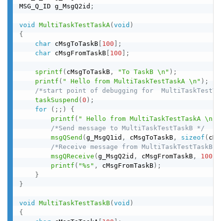
MSG_Q_ID g_MsgQ2id
;
void
MultiTaskTestTaskA
(
void
)
{
char
 cMsgToTaskB
[
100
]
;
char
 cMsgFromTaskB
[
100
]
;
sprintf
(
cMsgToTaskB
,
"To TaskB \n"
)
;
printf
(
" Hello from MultiTaskTestTaskA \n"
)
;
/*start point of debugging for  MultiTaskTestTa
taskSuspend
(
0
)
;
for
(
;
;
)
{
printf
(
" Hello from MultiTaskTestTaskA \n"
)
/*Send message to MultiTaskTestTaskB */
msgQSend
(
g_MsgQ1id
,
 cMsgToTaskB
,
sizeof
(
cMs
/*Receive message from MultiTaskTestTaskB *
msgQReceive
(
g_MsgQ2id
,
 cMsgFromTaskB
,
100
,
 
printf
(
"%s"
,
 cMsgFromTaskB
)
;
}
}
void
MultiTaskTestTaskB
(
void
)
{