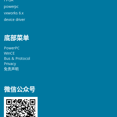
powerpc
vxworks 6.x
device driver
底部菜单
PowerPC
WinCE
Bus & Protocol
Privacy
免责声明
微信公众号